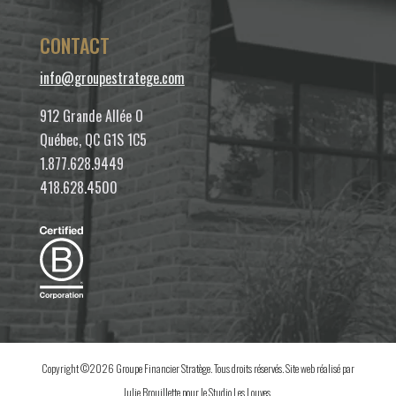
CONTACT
info@groupestratege.com
912 Grande Allée O
Québec, QC G1S 1C5
1.877.628.9449
418.628.4500
Copyright ©2026 Groupe Financier Stratège. Tous droits réservés. Site web réalisé par
Julie Brouillette
pour le
Studio Les Louves
.