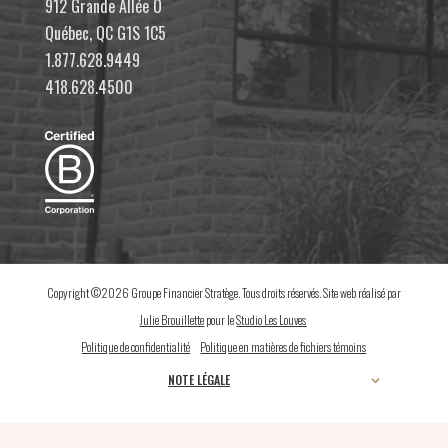
912 Grande Allée O
Québec, QC G1S 1C5
1.877.628.9449
418.628.4500
Copyright ©2026 Groupe Financier Stratège. Tous droits réservés. Site web réalisé par
Julie Brouillette
pour le
Studio Les Louves
.
Politique de confidentialité
–
Politique en matières de fichiers témoins
NOTE LÉGALE