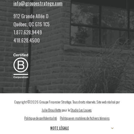
info@groupestratege.com
912 Grande Allée O
Québec, QC G1S 1C5
1.877.628.9449
418.628.4500
Copyright ©2026 Groupe Financier Stratège. Tous droits réservés. Site web réalisé par
Julie Brouillette
pour le
Studio Les Louves
.
Politique de confidentialité
–
Politique en matières de fichiers témoins
NOTE LÉGALE